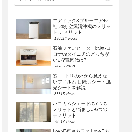
エアドッグ&ブルーエア+3
社比較-空気清浄機のメリッ
ト,デメリット
138314 views
石油ファンヒーター比較-コ
ロナvsダイニチのどっちが
いい?電気代は?
94965 views
窓+ニトリの外から見えな
いフィルム,目隠しシート,遮
光シートを解説
83315 views
ハニカムシェードの7つの
メリットと悩ましい6つの
デメリット
78417 views
Low-E複層ガラス,Low-Eガ