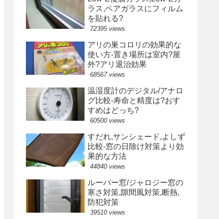
ラス,ペアガラスにフィルム
を貼れる?
72395 views
アリの巣コロリの効果的な
使い方-置き場所は室内?屋
外?アリ退治効果
68567 views
温湿度計のデジタル/アナロ
グ比較-寿命と精度は?おす
すめはどっち?
60500 views
すだれ,サンシェード,よしず
比較-窓の日除け対策より効
果的な方法
44840 views
ルーバー窓/ジャロジー窓の
寒さ対策,隙間風対策,断熱,
防犯対策
39510 views