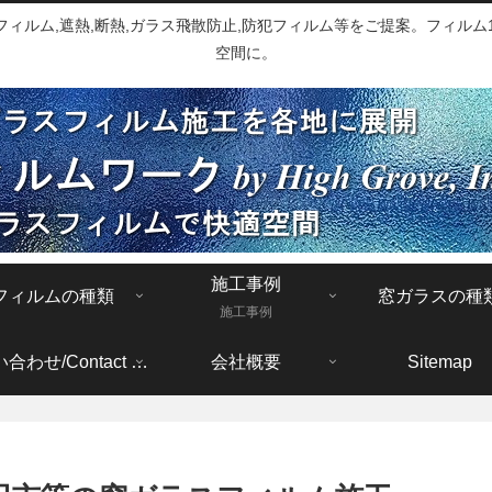
ルム,遮熱,断熱,ガラス飛散防止,防犯フィルム等をご提案。フィルム1
空間に。
施工事例
フィルムの種類
窓ガラスの種
施工事例
お問い合わせ/Contact form
会社概要
Sitemap