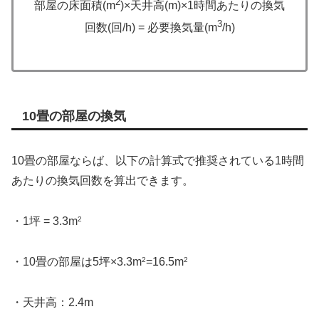
2
部屋の床面積(m
)×天井高(m)×1時間あたりの換気
3
回数(回/h) = 必要換気量(m
/h)
10畳の部屋の換気
10畳の部屋ならば、以下の計算式で推奨されている1時間
あたりの換気回数を算出できます。
・1坪 = 3.3m
2
・10畳の部屋は5坪×3.3m
2
=16.5m
2
・天井高：2.4m