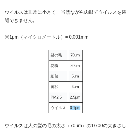
ウイルスは非常に小さく、当然ながら肉眼でウイルスを確
認できません。
※1μm（マイクロメートル）= 0.001mm
髪の毛
70μm
花粉
30μm
細菌
5μm
黄砂
4μm
PM2.5
2.5μm
ウイルス
0.1μm
ウイルスは人の髪の毛の太さ（70μm）の1/700の大きさし