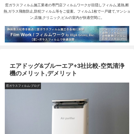
窓ガラスフィルム施工業者の専門店フィルムワークが目隠しフィルム,遮熱,断
熱,ガラス飛散防止,防犯フィルム等をご提案。フィルム1枚で一戸建て,マンショ
ン,店舗,クリニック,ビルの室内が快適空間に。
エアドッグ&ブルーエア+3社比較-空気清浄
機のメリット,デメリット
窓ガラスフィルム-ブログ