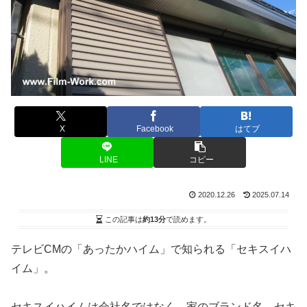
X
Facebook
はてブ
LINE
コピー
2020.12.26
2025.07.14
この記事は
約13分
で読めます。
テレビCMの「あったかハイム」で知られる「セキスイハ
イム」。
セキスイハイムは会社名ではなく、家のブランド名。セキ