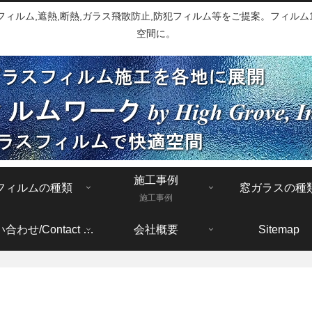
ルム,遮熱,断熱,ガラス飛散防止,防犯フィルム等をご提案。フィルム1
空間に。
施工事例
フィルムの種類
窓ガラスの種
施工事例
お問い合わせ/Contact form
会社概要
Sitemap