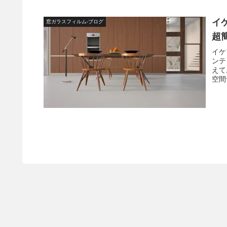
イ
窓ガラスフィルム-ブログ
超
イケ
ンテ
えて
空間