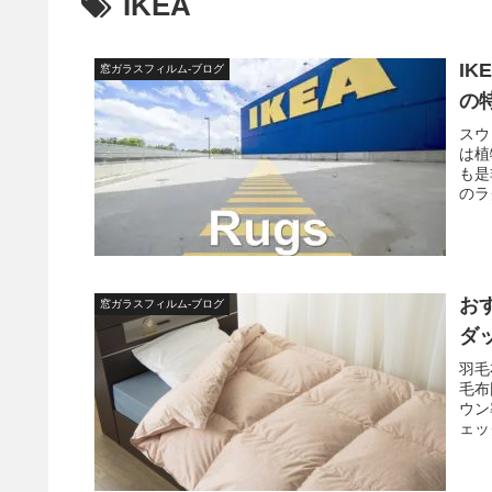
IKEA
I
窓ガラスフィルム-ブログ
の
スウ
は植
も是
のラ
お
窓ガラスフィルム-ブログ
ダ
羽毛
毛布
ウン
ェッ