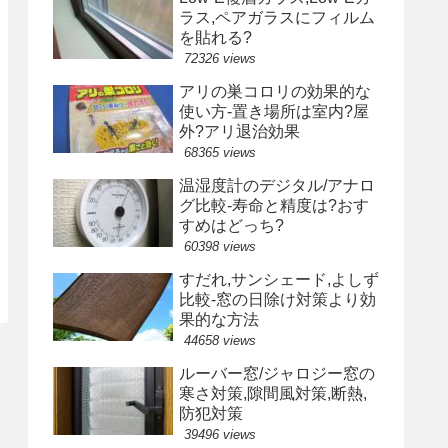
ラス,ペアガラスにフィルム
を貼れる?
72326 views
アリの巣コロリの効果的な
使い方-置き場所は室内?屋
外?アリ退治効果
68365 views
温湿度計のデジタル/アナロ
グ比較-寿命と精度は?おす
すめはどっち?
60398 views
すだれ,サンシェード,よしず
比較-窓の日除け対策より効
果的な方法
44658 views
ルーバー窓/ジャロジー窓の
寒さ対策,隙間風対策,断熱,
防犯対策
39496 views