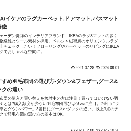
KEA/イケアのラグカーペット,ドアマット,バスマット
特徴
ェーデン発祥のインテリアブランド、IKEAのラグ&マットの多く
物繊維とウール素材を採用。ペルシャ絨毯風のオリエンタルラグ
非チェックしたい！フローリングやカーペットのリビングにIKEA
グでおしゃれな空間に。
2021.07.28
2024.09.01
すすめ羽毛布団の選び方-ダウン&フェザー,グース&
ックの違い
布団の購入と買い替えを検討中の方は注目！買ってはいけない羽
団とは?購入頻度が少ない羽毛布団選びは側○○に注目。2番目にダ
率とダウンパワー。3番目にグースorダックの違い。以上3点のチ
クで羽毛布団の選び方の基本はOK。
2020.12.08
2025.10.20