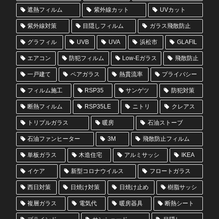
遮熱フィルム
紫外線カット
UVカット
紫外線対策
目隠しフィルム
ガラス飛散防止
グラフィル
UVB
UVA
浜松市
GLAFIL
エアコン
防犯フィルム
Low-Eガラス
飛散防止
一戸建て
ペアガラス
熱貫流率
プライバシー
フィルム施工
RSP35
サンゲツ
防犯対策
断熱フィルム
RSP35LE
ニトリ
クレアス
トリプルガラス
暖房
石油ストーブ
石油ファンヒーター
3M
飛散防止フィルム
単板ガラス
木造住宅
アルミサッシ
IKEA
イケア
新型コロナウイルス
フロートガラス
西日対策
日焼け対策
日焼け止め
樹脂サッシ
複層ガラス
電気代
暖房器具
断熱シート