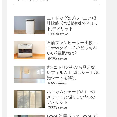
エアドッグ&ブルーエア+3
社比較-空気清浄機のメリッ
ト,デメリット
138218 views
石油ファンヒーター比較-コ
ロナvsダイニチのどっちが
いい?電気代は?
94965 views
窓+ニトリの外から見えな
いフィルム,目隠しシート,遮
光シートを解説
83272 views
ハニカムシェードの7つの
メリットと悩ましい6つの
デメリット
78374 views
Low-E複層ガラス,Low-Eガ