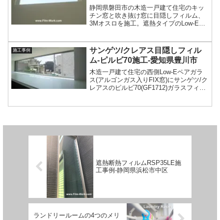
静岡県磐田市の木造一戸建て住宅のキッ
チン窓と吹き抜け窓に目隠しフィルム、
3Mオスロを施工。遮熱タイプのLow-Eト
リプルガラス+目隠しフィルムで採光性を
確保しながらプライバシー保護対策。
サンゲツ/クレアス目隠しフィル
施工事例
ム-ピルビ70施工-愛知県豊川市
木造一戸建て住宅の西側Low-Eペアガラ
ス(アルゴンガス入りFIX窓)にサンゲツ/ク
レアスのピルビ70(GF1712)ガラスフィル
ムを施工。マット/フロストフィルムの目
隠し効果でプライバシー保護。十分な採
光を確保しつつ遮熱効果を発揮。
遮熱断熱フィルムRSP35LE施
工事例-静岡県浜松市中区
ランドリールームの4つのメリ