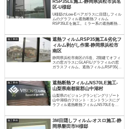
RSP35LE施工-静岡県浜松市浜名
区-U様邸
U様邸のLow-Eペアガラスに目隠しフィル
ムのグラフィル遮熱断熱フィルム
RSP35LEを施工。ミラー系の遮熱断熱フ
ィルムでプライバシー保護対策＆日射熱
を大幅にカットして快適な室内環境＆冬
季の断熱性アップを実現。
遮熱フィルムRSP35施工&劣化フ
施工事例
ィルム剥がし作業-静岡県浜松市
南区
静岡県浜松市南区のS造、2階建てオフィ
スの窓ガラスにGLAFIL/グラフィルの窓
ガラスフィルム、遮熱フィルムRSP35(遮
蔽係数:0.46)を施工。遮熱フィルムが日射
熱を大幅にカットして快適なオフィス環
境を実現＆プライバシー保護対策。
遮熱断熱フィルムNS70LE施工-
施工事例
山梨県南都留郡山中湖村
山梨県のビジョングランピングリゾート
山中湖様のフロント・エントランスにグ
ラフィル遮熱断熱フィルムNS70LEを施
工。山中湖畔のグランピング施設は完全
プライベート空間。雄大な富士山の眺望
が美しい非日常空間。
3M目隠しフィルム-オスロ施工-静
施工事例
岡県磐田市H様邸