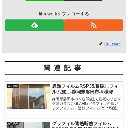
film-workをフォローする
film-work
関連記事
遮熱フィルムRSP35/目隠しフィ
施工事例
ルム施工-静岡県磐田市-K様邸
静岡県磐田市の木造2階建て住宅のリビン
グ窓ガラスにGLAFIL/グラフィルの窓ガ
ラスフィルム、遮熱フィルムRSP35(遮蔽
係数:0.46)を施工。遮熱フィルムが日射熱
を大幅にカットして快適な室内環境を実
現＆プライバシー保護対策。
グラフィル遮熱断熱フィルム
施工事例