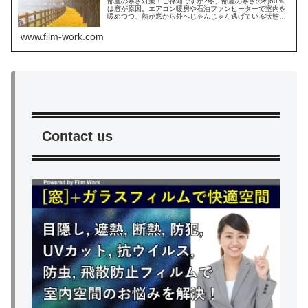
部屋の寒さ対策！ご存知ですか?冬、部屋の寒さの約60％
は窓が原因。エアコン暖房や石油ファンヒーターで室内を
暖めつつ、熱が窓から外へじゃんじゃん逃げている状態。
効果的な寒さ対策は窓ガラスに遮熱断熱フィルムの施工。
エアコン効率UPで節電効果。
www.film-work.com
Contact us