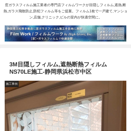
窓ガラスフィルム施工業者の専門店フィルムワークが目隠しフィルム,遮熱,断
熱,ガラス飛散防止,防犯フィルム等をご提案。フィルム1枚で一戸建て,マンショ
ン,店舗,クリニック,ビルの室内が快適空間に。
3M目隠しフィルム,遮熱断熱フィルム
NS70LE施工-静岡県浜松市中区
施工事例