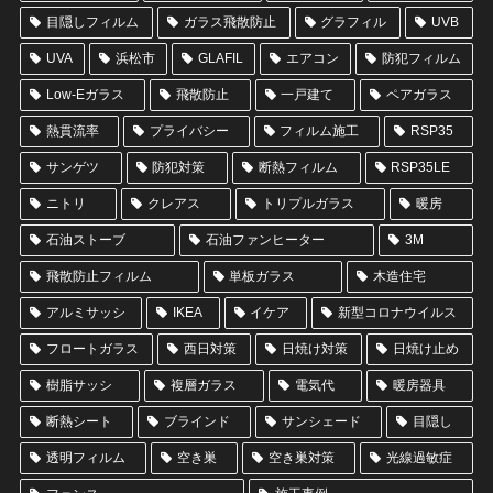
目隠しフィルム
ガラス飛散防止
グラフィル
UVB
UVA
浜松市
GLAFIL
エアコン
防犯フィルム
Low-Eガラス
飛散防止
一戸建て
ペアガラス
熱貫流率
プライバシー
フィルム施工
RSP35
サンゲツ
防犯対策
断熱フィルム
RSP35LE
ニトリ
クレアス
トリプルガラス
暖房
石油ストーブ
石油ファンヒーター
3M
飛散防止フィルム
単板ガラス
木造住宅
アルミサッシ
IKEA
イケア
新型コロナウイルス
フロートガラス
西日対策
日焼け対策
日焼け止め
樹脂サッシ
複層ガラス
電気代
暖房器具
断熱シート
ブラインド
サンシェード
目隠し
透明フィルム
空き巣
空き巣対策
光線過敏症