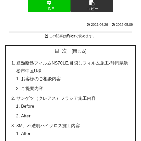
LINE
コピー
2021.06.26
2022.05.09
この記事は
約3分
で読めます。
目次
遮熱断熱フィルムNS70LE,目隠しフィルム施工-静岡県浜
松市中区U様
お客様のご相談内容
ご提案内容
サンゲツ（クレアス）フラシア施工内容
Before
After
3M、不透明ハイグロス施工内容
After