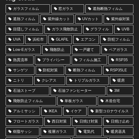
ガラスフィルム
窓ガラス
遮熱断熱フィルム
遮熱フィルム
紫外線カット
UVカット
紫外線対策
目隠しフィルム
ガラス飛散防止
グラフィル
UVB
UVA
浜松市
GLAFIL
エアコン
防犯フィルム
Low-Eガラス
飛散防止
一戸建て
ペアガラス
熱貫流率
プライバシー
フィルム施工
RSP35
サンゲツ
防犯対策
断熱フィルム
RSP35LE
ニトリ
クレアス
トリプルガラス
暖房
石油ストーブ
石油ファンヒーター
3M
飛散防止フィルム
単板ガラス
木造住宅
アルミサッシ
IKEA
イケア
新型コロナウイルス
フロートガラス
西日対策
日焼け対策
日焼け止め
樹脂サッシ
複層ガラス
電気代
暖房器具