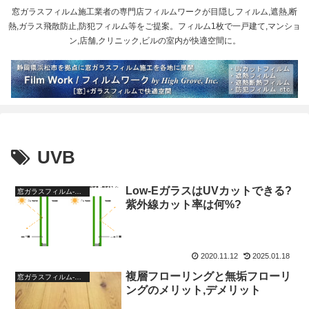
窓ガラスフィルム施工業者の専門店フィルムワークが目隠しフィルム,遮熱,断
熱,ガラス飛散防止,防犯フィルム等をご提案。フィルム1枚で一戸建て,マンショ
ン,店舗,クリニック,ビルの室内が快適空間に。
UVB
Low-EガラスはUVカットできる?
窓ガラスフィルム-ブログ
紫外線カット率は何%?
2020.11.12
2025.01.18
複層フローリングと無垢フローリ
窓ガラスフィルム-ブログ
ングのメリット,デメリット