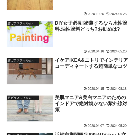
2020.10.26
2024.05.26
DIY女子必見!塗装するなら水性塗
窓ガラスフィルム-ブログ
料,油性塗料どっち?お勧めは?
2020.04.16
2024.05.20
イケアIKEA&ニトリでインテリア
窓ガラスフィルム-ブログ
コーディネートする超簡単なコツ
2020.04.15
2024.08.18
美肌マニア&美白マニアのための
窓ガラスフィルム-ブログ
インドアで絶対焼かない紫外線対
策
2020.04.07
2024.05.20
浜松市期間限定!99%UVカット窓