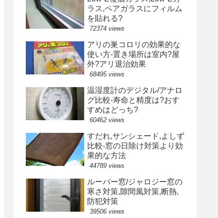
ラス,ペアガラスにフィルム
を貼れる?
72374 views
アリの巣コロリの効果的な
使い方-置き場所は室内?屋
外?アリ退治効果
68495 views
温湿度計のデジタル/アナロ
グ比較-寿命と精度は?おす
すめはどっち?
60462 views
すだれ,サンシェード,よしず
比較-窓の日除け対策より効
果的な方法
44789 views
ルーバー窓/ジャロジー窓の
寒さ対策,隙間風対策,断熱,
防犯対策
39506 views