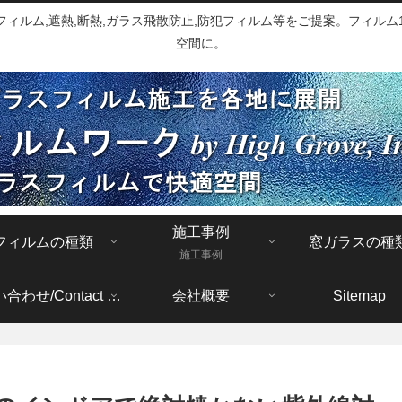
ルム,遮熱,断熱,ガラス飛散防止,防犯フィルム等をご提案。フィルム1
空間に。
施工事例
フィルムの種類
窓ガラスの種
施工事例
お問い合わせ/Contact form
会社概要
Sitemap