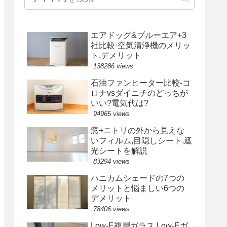
エアドッグ&ブルーエア+3
社比較-空気清浄機のメリッ
ト,デメリット
138286 views
石油ファンヒーター比較-コ
ロナvsダイニチのどっちが
いい?電気代は?
94965 views
窓+ニトリの外から見えな
いフィルム,目隠しシート,遮
光シートを解説
83294 views
ハニカムシェードの7つの
メリットと悩ましい6つの
デメリット
78406 views
Low-E複層ガラス,Low-Eガ