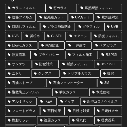
ガラスフィルム
窓ガラス
遮熱断熱フィルム
遮熱フィルム
紫外線カット
UVカット
紫外線対策
目隠しフィルム
ガラス飛散防止
グラフィル
UVB
UVA
浜松市
GLAFIL
エアコン
防犯フィルム
Low-Eガラス
飛散防止
一戸建て
ペアガラス
熱貫流率
プライバシー
フィルム施工
RSP35
サンゲツ
防犯対策
断熱フィルム
RSP35LE
ニトリ
クレアス
トリプルガラス
暖房
石油ストーブ
石油ファンヒーター
3M
飛散防止フィルム
単板ガラス
木造住宅
アルミサッシ
IKEA
イケア
新型コロナウイルス
フロートガラス
西日対策
日焼け対策
日焼け止め
樹脂サッシ
複層ガラス
電気代
暖房器具