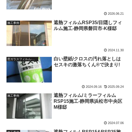
2026.06.21
遮熱フィルムRSP35/目隠しフィ
施工事例
ルム施工-静岡県磐田市-K様邸
2024.11.30
白い壁紙/クロスの汚れ落としは
窓ガラスフィルム-ブログ
セスキの激落ちくん®で決まり!
2024.09.16
2025.09.24
遮熱フィルム/ミラーフィルム
施工事例
RSP15施工-静岡県浜松市中央区
M様邸
2024.07.06
遮熱フィルムRSP15&RSP35施