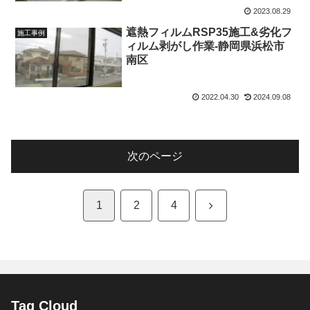
2023.08.29
遮熱フィルムRSP35施工&劣化フ
施工事例
ィルム剥がし作業-静岡県浜松市
南区
2022.04.30
2024.09.08
次のページ
次
1
2
4
へ
Tag Cloud