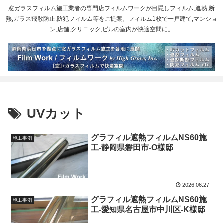
窓ガラスフィルム施工業者の専門店フィルムワークが目隠しフィルム,遮熱,断
熱,ガラス飛散防止,防犯フィルム等をご提案。フィルム1枚で一戸建て,マンショ
ン,店舗,クリニック,ビルの室内が快適空間に。
UVカット
グラフィル遮熱フィルムNS60施
施工事例
工-静岡県磐田市-O様邸
2026.06.27
グラフィル遮熱フィルムNS60施
施工事例
工-愛知県名古屋市中川区-K様邸