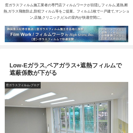
窓ガラスフィルム施工業者の専門店フィルムワークが目隠しフィルム,遮熱,断
熱,ガラス飛散防止,防犯フィルム等をご提案。フィルム1枚で一戸建て,マンショ
ン,店舗,クリニック,ビルの室内が快適空間に。
Low-Eガラス,ペアガラス+遮熱フィルムで
遮蔽係数が下がる
窓ガラスフィルム-ブログ