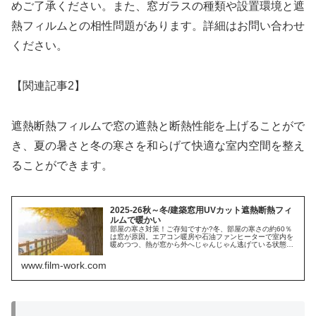
めご了承ください。また、窓ガラスの種類や設置環境と遮
熱フィルムとの相性問題があります。詳細はお問い合わせ
ください。
【関連記事2】
遮熱断熱フィルムで窓の遮熱と断熱性能を上げることがで
き、夏の暑さと冬の寒さを和らげて快適な室内空間を整え
ることができます。
2025-26秋～冬/建築窓用UVカット遮熱断熱フィ
ルムで暖かい
部屋の寒さ対策！ご存知ですか?冬、部屋の寒さの約60％
は窓が原因。エアコン暖房や石油ファンヒーターで室内を
暖めつつ、熱が窓から外へじゃんじゃん逃げている状態。
効果的な寒さ対策は窓ガラスに遮熱断熱フィルムの施工。
エアコン効率UPで節電効果。
www.film-work.com