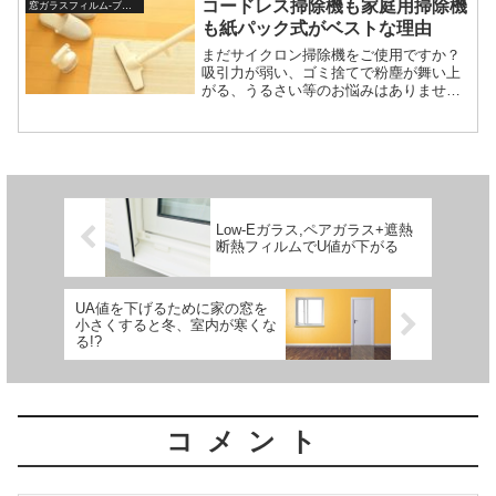
コードレス掃除機も家庭用掃除機
窓ガラスフィルム-ブログ
です。
も紙パック式がベストな理由
まだサイクロン掃除機をご使用ですか？
吸引力が弱い、ゴミ捨てで粉塵が舞い上
がる、うるさい等のお悩みはありません
か？今も昔もコード式掃除機やコードレ
ス掃除機は紙パック式がベスト。おすす
めコードレス掃除機は軽くてシンプル設
計モデル。
Low-Eガラス,ペアガラス+遮熱
断熱フィルムでU値が下がる
UA値を下げるために家の窓を
小さくすると冬、室内が寒くな
る!?
コメント