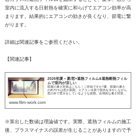
室内に流入する日射熱を確実に和らげてエアコン効率が高
まります。結果的にエアコンの効きが良くなり、節電に繋
がります。
詳細は関連記事をご参照ください。
【関連記事】
2026初夏～夏/窓+遮熱フィルム&遮熱断熱フィル
ムで室内が涼しい
部屋の暑さ対策はこちら！ご存知ですか?夏、部屋の暑さ
の約70％は窓が原因。エアコン冷房で室内を冷やしながら
窓の外で焚火をしているような状態。合理的な暑さ対策は
窓ガラスに遮熱フィルム&遮熱断熱フィルムの施工。エア
コン効率UPで電気代を節約。
www.film-work.com
※算出した数値は理論値です。実際、遮熱フィルムの施工
後、プラスマイナスの誤差が生じることがありますので予