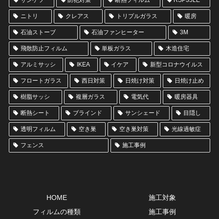
ニトリ
クレアス
トリプルガラス
暖房
石油ストーブ
石油ファンヒーター
3M
飛散防止フィルム
単板ガラス
木造住宅
アルミサッシ
IKEA
イケア
新型コロナウイルス
フロートガラス
西日対策
日焼け対策
日焼け止め
樹脂サッシ
複層ガラス
電気代
暖房器具
断熱シート
ブラインド
サンシェード
目隠し
透明フィルム
空き巣
空き巣対策
光線過敏症
フェンス
施工事例
HOME
施工対象
フィルムの種類
施工事例