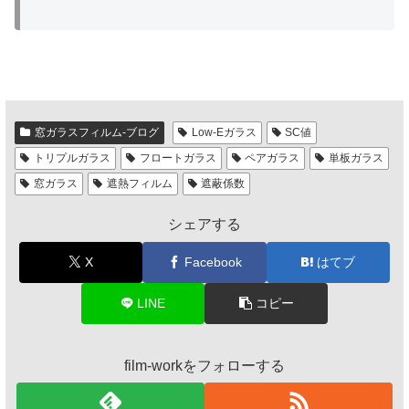
窓ガラスフィルム-ブログ
Low-Eガラス
SC値
トリプルガラス
フロートガラス
ペアガラス
単板ガラス
窓ガラス
遮熱フィルム
遮蔽係数
シェアする
X
Facebook
はてブ
LINE
コピー
film-workをフォローする