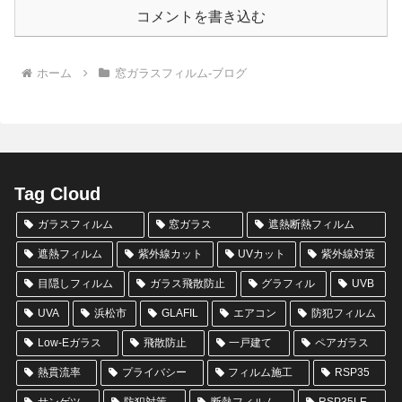
コメントを書き込む
ホーム
窓ガラスフィルム-ブログ
Tag Cloud
ガラスフィルム
窓ガラス
遮熱断熱フィルム
遮熱フィルム
紫外線カット
UVカット
紫外線対策
目隠しフィルム
ガラス飛散防止
グラフィル
UVB
UVA
浜松市
GLAFIL
エアコン
防犯フィルム
Low-Eガラス
飛散防止
一戸建て
ペアガラス
熱貫流率
プライバシー
フィルム施工
RSP35
サンゲツ
防犯対策
断熱フィルム
RSP35LE