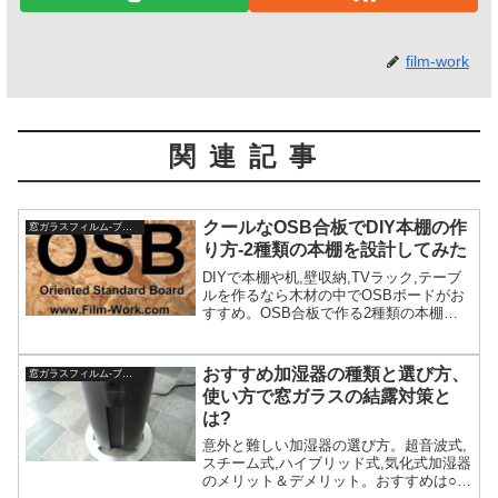
film-work
関連記事
クールなOSB合板でDIY本棚の作
窓ガラスフィルム-ブログ
り方-2種類の本棚を設計してみた
DIYで本棚や机,壁収納,TVラック,テーブ
ルを作るなら木材の中でOSBボードがお
すすめ。OSB合板で作る2種類の本棚を
設計してみました。カインズでも入手で
きるOSBは強い,高い気密性と防虫性,加
工しやすい,塗装不要,安価などメリット多
おすすめ加湿器の種類と選び方、
窓ガラスフィルム-ブログ
し。
使い方で窓ガラスの結露対策と
は?
意外と難しい加湿器の選び方。超音波式,
スチーム式,ハイブリッド式,気化式加湿器
のメリット＆デメリット。おすすめは○○