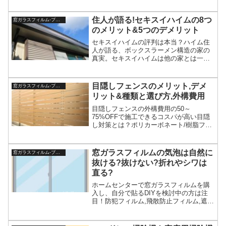
式。窓ガラスの結露対策は加湿器を置く
場所と室温、湿度管理が大切。冬を快適
に過ごすための最適な湿度に気を付けた
住人が語る!セキスイハイムの8つ
窓ガラスフィルム-ブログ
い。
のメリット&5つのデメリット
セキスイハイムの評判は本当？ハイム住
人が語る、ボックスラーメン構造の家の
真実。セキスイハイムは他の家とは一線
を画す工法。家づくりが特殊で業界の特
異的な存在。工場でユニットを製造し、
現場で組み立てる家は地震災害に強くメ
目隠しフェンスのメリット,デメ
窓ガラスフィルム-ブログ
ンテナンスが楽。
リット&種類と選び方,外構費用
目隠しフェンスの外構費用の50～
75%OFFで施工できるコスパが高い目隠
し対策とは？ポリカーボネート/樹脂フェ
ンス等の目隠しフェンスを設置する際、
慎重なフェンス選びと設計,センスが必
要。後悔しない素材,デザイン,外構費用と
窓ガラスフィルムの気泡は自然に
窓ガラスフィルム-ブログ
最新の目隠し対策。
抜ける?抜けない?折れやシワは
直る?
ホームセンターで窓ガラスフィルムを購
入し、自分で貼るDIYを検討中の方は注
目！防犯フィルム,飛散防止フィルム,遮光
フィルム等のガラスフィルムの貼り付け
は難易度が高く、貼り方によって気泡や
水泡,シワ,折れが残ると直すことが不可能